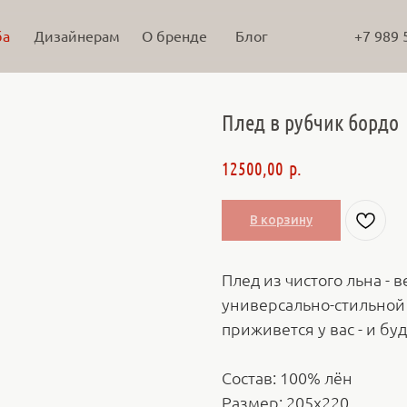
ба
Дизайнерам
О бренде
Блог
+7 989 
Плед в рубчик бордо
р.
12500,00
В корзину
Плед из чистого льна - 
универсально-стильной
приживется у вас - и бу
Состав: 100% лён
Размер: 205х220