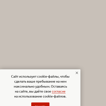
Сайт использует cookie-файлы, чтобы
сделать ваше пребывание на нем
максимально удобным. Оставаясь
©Ленский, 2023
на сайте, вы даёте свое
согласие
ИП Быкова Ольга Николаевна
на использование cookie-файлов.
ИНН: 482106794849
ОГРН: 323774600748225