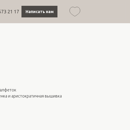
573 21 17
Написать нам
салфеток
енка и аристократичная вышивка