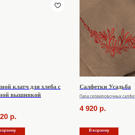
ной клатч для хлеба с
Салфетки Усадьба
ной вышивкой
Пара сервировочных салфет
вышивка
4 920
р.
720
р.
корзину
В корзину