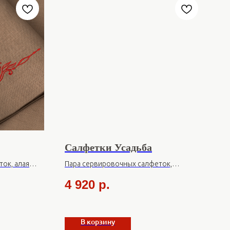
Салфетки Усадьба
ок, алая
Пара сервировочных салфеток,
вышивка олово
4 920
р.
В корзину