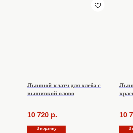
Льняной клатч для хлеба с
Льня
вышивкой олово
крас
10 720
р.
10 
В корзину
В 