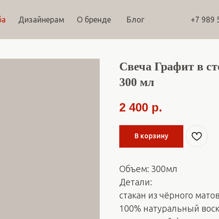
ба
Дизайнерам
О бренде
Блог
+7 989 
Свеча Графит в с
300 мл
2 400
р.
В корзину
Объем: 300мл
Детали:
стакан из чёрного мато
100% натуральный вос