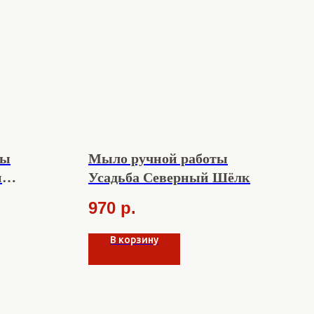
ты
Мыло ручной работы
и
Усадьба Северный Шёлк
970
р.
В корзину