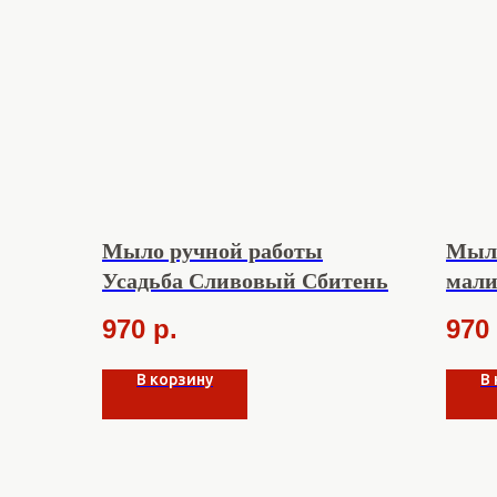
Мыло ручной работы
Мыло
Усадьба Сливовый Сбитень
мали
970
р.
970
В корзину
В