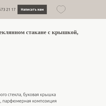
573 21 17
Написать нам
теклянном стакане с крышкой,
вого стекла, буковая крышка
к, парфюмерная композиция