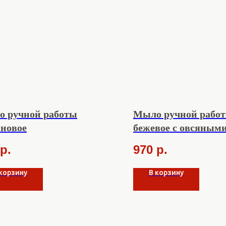
 ручной работы
Мыло ручной рабо
новое
бежевое с овсяным
частичками
р.
970
р.
 корзину
В корзину